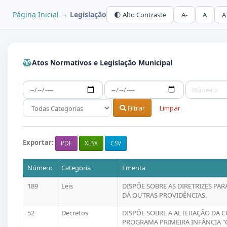
Página Inicial
→
Legislação
🌓 Alto Contraste
A-
A
A
Atos Normativos e Legislação Municipal
Filtrar
Limpar
Exportar:
PDF
XLSX
CSV
Número
Categoria
Ementa
189
Leis
DISPÕE SOBRE AS DIRETRIZES PAR
DÁ OUTRAS PROVIDÊNCIAS.
52
Decretos
DISPÕE SOBRE A ALTERAÇÃO DA 
PROGRAMA PRIMEIRA INFÂNCIA "C