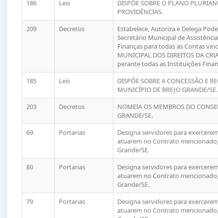
186
Leis
DISPÕE SOBRE O PLANO PLURIANU
PROVIDÊNCIAS.
209
Decretos
Estabelece, Autoriza e Delega Pod
Secretário Municipal de Assistênci
Finanças para todas as Contas vi
MUNICIPAL DOS DIREITOS DA CRI
perante todas as Instituições Finan
185
Leis
DISPÕE SOBRE A CONCESSÃO E R
MUNICÍPIO DE BREJO GRANDE/SE.
203
Decretos
NOMEIA OS MEMBROS DO CONSEL
GRANDE/SE.
69
Portarias
Designa servidores para exercerem 
atuarem no Contrato mencionado, 
Grande/SE.
80
Portarias
Designa servidores para exercerem 
atuarem no Contrato mencionado, 
Grande/SE.
79
Portarias
Designa servidores para exercerem 
atuarem no Contrato mencionado, 