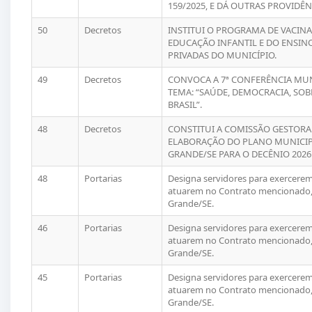
159/2025, E DÁ OUTRAS PROVIDÊN
50
Decretos
INSTITUI O PROGRAMA DE VACINA
EDUCAÇÃO INFANTIL E DO ENSIN
PRIVADAS DO MUNICÍPIO.
49
Decretos
CONVOCA A 7ª CONFERÊNCIA MUN
TEMA: “SAÚDE, DEMOCRACIA, SOB
BRASIL”.
48
Decretos
CONSTITUI A COMISSÃO GESTORA
ELABORAÇÃO DO PLANO MUNICIPA
GRANDE/SE PARA O DECÊNIO 2026 
48
Portarias
Designa servidores para exercerem 
atuarem no Contrato mencionado, 
Grande/SE.
46
Portarias
Designa servidores para exercerem 
atuarem no Contrato mencionado, 
Grande/SE.
45
Portarias
Designa servidores para exercerem 
atuarem no Contrato mencionado, 
Grande/SE.