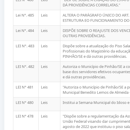
DÁ PROVIDÊNCIAS CORRELATAS."
Lei N°. 485
Leis
ALTERA O PARÁGRAFO ÚNICO DO ART. 6
ESTRUTURA EO FUNCIONAMENTO DO 
Lei N°. 484
Leis
DISPÕE SOBRE O REAJUSTE DOS VENC
OUTRAS PROVIDÊNCIAS.
LEI N°. 483
Leis
Dispõe sobre a atualização do Piso Sala
Profissionais do Magistério da educaçã
PINHÃO/SE e dá outras providências.
LEI N°. 482
Leis
Autoriza o Município de Pinhão/SE a co
base dos servidores efetivos ocupante
e dá outras providências.
LEI N° 481
Leis
"Autoriza o Município de Pinhão/SE a
Municipal Benedito Lemos de Almeida -
LEI N° 480
Leis
Institui a Semana Municipal do Idoso e
LEI N° 478
Leis
"Dispõe sobre a regulamentação da As
União Federal visando dar cumprimento 
agosto de 2022 que instituiu o piso sal