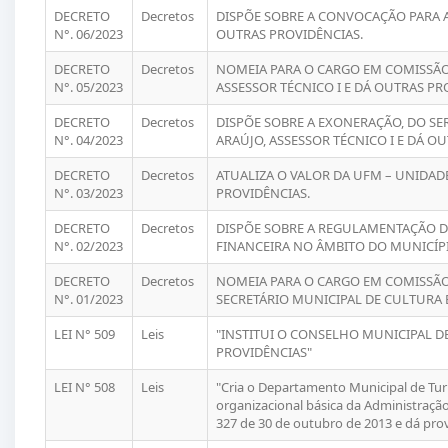
DECRETO
Decretos
DISPÕE SOBRE A CONVOCAÇÃO PARA A
N°. 06/2023
OUTRAS PROVIDÊNCIAS.
DECRETO
Decretos
NOMEIA PARA O CARGO EM COMISSÃ
N°. 05/2023
ASSESSOR TÉCNICO I E DÁ OUTRAS PR
DECRETO
Decretos
DISPÕE SOBRE A EXONERAÇÃO, DO S
N°. 04/2023
ARAÚJO, ASSESSOR TÉCNICO I E DÁ O
DECRETO
Decretos
ATUALIZA O VALOR DA UFM – UNIDAD
N°. 03/2023
PROVIDÊNCIAS.
DECRETO
Decretos
DISPÕE SOBRE A REGULAMENTAÇÃO D
N°. 02/2023
FINANCEIRA NO ÂMBITO DO MUNICÍPI
DECRETO
Decretos
NOMEIA PARA O CARGO EM COMISSÃO
N°. 01/2023
SECRETÁRIO MUNICIPAL DE CULTURA 
LEI N° 509
Leis
"INSTITUI O CONSELHO MUNICIPAL D
PROVIDÊNCIAS"
LEI N° 508
Leis
"Cria o Departamento Municipal de Turi
organizacional básica da Administração
327 de 30 de outubro de 2013 e dá prov