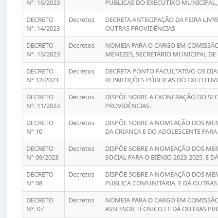
N°. 16/2023
PÚBLICAS DO EXECUTIXO MUNICIPAL, 
DECRETO
Decretos
DECRETA ANTECIPAÇÃO DA FEIRA LIVRE
N°. 14/2023
OUTRAS PROVIDÊNCIAS
DECRETO
Decretos
NOMEIA PARA O CARGO EM COMISSÃ
N°. 13/2023
MENEZES, SECRETÁRIO MUNICIPAL DE 
DECRETO
Decretos
DECRETA PONTO FACULTATIVO OS DIAS
N° 12/2023
REPARTIÇÕES PÚBLICAS DO EXECUTIV
DECRETO
Decretos
DISPÕE SOBRE A EXONERAÇÃO DO SEC
N°. 11/2023
PROVIDÊNCIAS.
DECRETO
Decretos
DISPÕE SOBRE A NOMEAÇÃO DOS ME
N° 10
DA CRIANÇA E DO ADOLESCENTE PARA 
DECRETO
Decretos
DISPÕE SOBRE A NOMEAÇÃO DOS MEM
N° 09/2023
SOCIAL PARA O BIÊNIO 2023-2025, E 
DECRETO
Decretos
DISPÕE SOBRE A NOMEAÇÃO DOS ME
N° 08
PÚBLICA COMUNITÁRIA, E DÁ OUTRAS
DECRETO
Decretos
NOMEIA PARA O CARGO EM COMISSÃO
N°. 07
ASSESSOR TÉCNICO I E DÁ OUTRAS PR