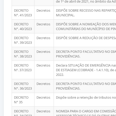
de 1º de abril de 2021, no âmbito da A
DECRETO
Decretos
DISPÕE SOBRE RECESSO NAS REPARTI
N°. 41/2023
MUNICIPAL.
DECRETO
Decretos
DISPÕE SOBRE A NOMEAÇÃO DOS ME
N°. 40/2023
COMUNITÁRIAS DO MUNÍCÍPIO DE PIN
DECRETO
Decretos
DISPÕE SOBRE A REDUÇÃO DE DESPES
N°. 39/2023
DECRETO
Decretos
DECRETA PONTO FACULTATIVO NO DIA
N°. 38/2023
PROVIDÊNCIAS.
DECRETO
Decretos
Declara SITUAÇÃO DE EMERGÊNCIA nas
Nº. 37/2023
DE ESTIAGEM (COBRADE - 1.4.1.10), de a
2022.
DECRETO
Decretos
DECRETA PONTO FACULTATIVO NO DIA 
N°. 36/2023
PROVIDÊNCIAS.
DECRETO
Decretos
Dispõe sobre a retenção de tributos 
N° 35
DECRETO
Decretos
NOMEIA PARA O CARGO EM COMISSÃO
N°. 34/2023
ASSESSOR TÉCNICO I E DÁ OUTRAS PR