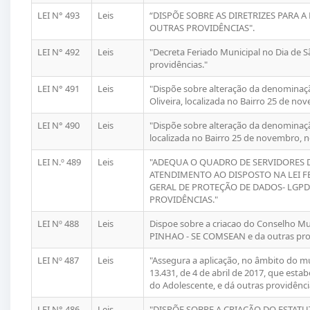
LEI N° 493
Leis
“DISPÕE SOBRE AS DIRETRIZES PARA 
OUTRAS PROVIDÊNCIAS".
LEI N° 492
Leis
"Decreta Feriado Municipal no Dia de S
providências."
LEI N° 491
Leis
"Dispõe sobre alteração da denominaçã
Oliveira, localizada no Bairro 25 de no
LEI N° 490
Leis
"Dispõe sobre alteração da denominação 
localizada no Bairro 25 de novembro, n
LEI N.º 489
Leis
"ADEQUA O QUADRO DE SERVIDORES 
ATENDIMENTO AO DISPOSTO NA LEI FED
GERAL DE PROTEÇÃO DE DADOS- LGPD
PROVIDÊNCIAS."
LEI Nº 488
Leis
Dispoe sobre a criacao do Conselho Mu
PINHAO - SE COMSEAN e da outras prov
LEI Nº 487
Leis
"Assegura a aplicação, no âmbito do mu
13.431, de 4 de abril de 2017, que esta
do Adolescente, e dá outras providênci
LEI N° 486
Leis
"DISPÕE SOBRE A CRIAÇÃO DO ESTATU