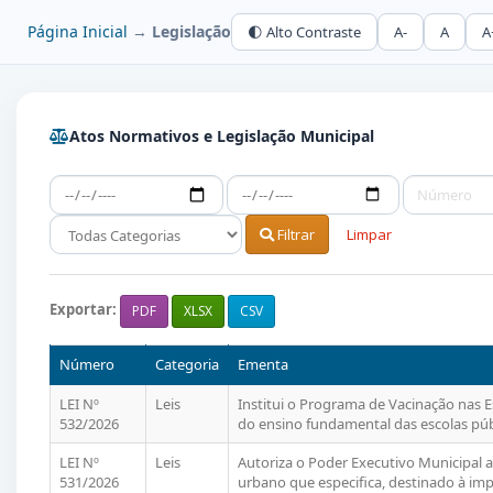
Página Inicial
→
Legislação
🌓 Alto Contraste
A-
A
A
Atos Normativos e Legislação Municipal
Filtrar
Limpar
Exportar:
PDF
XLSX
CSV
Número
Categoria
Ementa
LEI Nº
Leis
Institui o Programa de Vacinação nas Es
532/2026
do ensino fundamental das escolas públ
LEI Nº
Leis
Autoriza o Poder Executivo Municipal a
531/2026
urbano que especifica, destinado à i