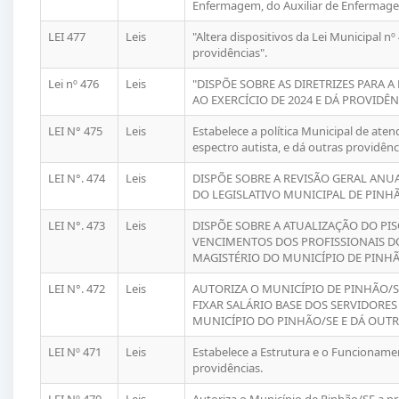
Enfermagem, do Auxiliar de Enfermage
LEI 477
Leis
"Altera dispositivos da Lei Municipal n
providências".
Lei nº 476
Leis
"DISPÕE SOBRE AS DIRETRIZES PARA 
AO EXERCÍCIO DE 2024 E DÁ PROVIDÊN
LEI N° 475
Leis
Estabelece a política Municipal de at
espectro autista, e dá outras providênc
LEI N°. 474
Leis
DISPÕE SOBRE A REVISÃO GERAL ANU
DO LEGISLATIVO MUNICIPAL DE PINHÃ
LEI N°. 473
Leis
DISPÕE SOBRE A ATUALIZAÇÃO DO PIS
VENCIMENTOS DOS PROFISSIONAIS D
MAGISTÉRIO DO MUNICÍPIO DE PINHÃ
LEI N°. 472
Leis
AUTORIZA O MUNICÍPIO DE PINHÃO/S
FIXAR SALÁRIO BASE DOS SERVIDORE
MUNICÍPIO DO PINHÃO/SE E DÁ OUTR
LEI Nº 471
Leis
Estabelece a Estrutura e o Funcioname
providências.