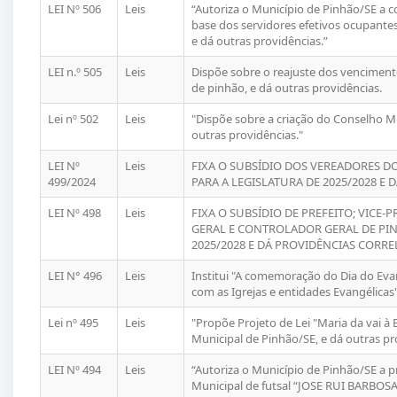
LEI Nº 506
Leis
“Autoriza o Município de Pinhão/SE a c
base dos servidores efetivos ocupante
e dá outras providências.”
LEI n.º 505
Leis
Dispõe sobre o reajuste dos vencimento
de pinhão, e dá outras providências.
Lei nº 502
Leis
"Dispõe sobre a criação do Conselho M
outras providências."
LEI Nº
Leis
FIXA O SUBSÍDIO DOS VEREADORES DO
499/2024
PARA A LEGISLATURA DE 2025/2028 E 
LEI Nº 498
Leis
FIXA O SUBSÍDIO DE PREFEITO; VICE
GERAL E CONTROLADOR GERAL DE PINH
2025/2028 E DÁ PROVIDÊNCIAS CORRE
LEI N° 496
Leis
Institui "A comemoração do Dia do Eva
com as Igrejas e entidades Evangélicas"
Lei nº 495
Leis
"Propõe Projeto de Lei "Maria da vai à 
Municipal de Pinhão/SE, e dá outras pr
LEI Nº 494
Leis
“Autoriza o Município de Pinhão/SE a
Municipal de futsal “JOSE RUI BARBOSA