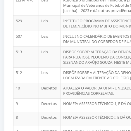
LEI Nº 470
Leis
Autoriza o Município de Pinhão/SE a 
Municipal de Veteranos de Futebol de 
Juzinha) – 2023 e dá outras providência
529
Leis
INSTITUI O PROGRAMA DE ASSISTÊNCIA
DE FEMINICÍDIO, NO MBITO DO MUNIC
507
Leis
INCLUI NO CALENDÁRIO DE EVENTOS D
DIA MUNICIPAL DO CORREDOR DE RUA
513
Leis
DISPÕE SOBRE: ALTERAÇÃO DA DENOM
PARA RUA JOSÉ PEQUENO DA CONCEI
SIZENANDO ARAÚJO SOUZA, NESTE MU
512
Leis
DISPÕE SOBRE A ALTERAÇÃO DA DENO
LOCALIZADA EM FRENTE AO COLÉGIO J
10
Decretos
ATUALIZA O VALOR DA UFM - UNIDADE
PROVIDÊNCIAS CORRELATAS.
9
Decretos
NOMEIA ASSESSOR TÉCNICO 1, E DÁ 
8
Decretos
NOMEIA ASSESSOR TÉCNICO I, E DÁ O