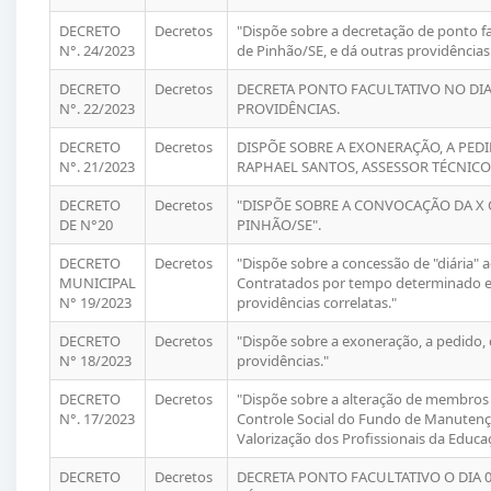
DECRETO
Decretos
"Dispõe sobre a decretação de ponto fac
N°. 24/2023
de Pinhão/SE, e dá outras providências
DECRETO
Decretos
DECRETA PONTO FACULTATIVO NO DIA 
N°. 22/2023
PROVIDÊNCIAS.
DECRETO
Decretos
DISPÕE SOBRE A EXONERAÇÃO, A PE
N°. 21/2023
RAPHAEL SANTOS, ASSESSOR TÉCNICO 
DECRETO
Decretos
"DISPÕE SOBRE A CONVOCAÇÃO DA X 
DE N°20
PINHÃO/SE".
DECRETO
Decretos
"Dispõe sobre a concessão de "diária" ao
MUNICIPAL
Contratados por tempo determinado e
N° 19/2023
providências correlatas."
DECRETO
Decretos
"Dispõe sobre a exoneração, a pedido, 
N° 18/2023
providências."
DECRETO
Decretos
"Dispõe sobre a alteração de membro
N°. 17/2023
Controle Social do Fundo de Manutenç
Valorização dos Profissionais da Educ
DECRETO
Decretos
DECRETA PONTO FACULTATIVO O DIA 0