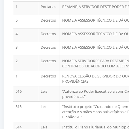
1
Portarias
REMANEJA SERVIDOR DESTE PODER E 
5
Decretos
NOMEIA ASSESSOR TÉCNICO I, E DÁ O
4
Decretos
NOMEIA ASSESSOR TÉCNICO I, E DÁ O
3
Decretos
NOMEIA ASSESSOR TÉCNICO I, E DÁ O
2
Decretos
NOMEIA SERVIDORES PARA DESEMPENH
CONTRATOS, DE ACORDO COM A LEI Nº
1
Decretos
RENOVA CESSÃO DE SERVIDOR DO QUA
PROVIDÊNCIAS.
516
Leis
"Autoriza ao Poder Executivo a abrir C
providências".
515
Leis
"Institui o projeto "Cuidando de Quem
atenção Ã s mães e aos pais atípicos e
Pinhão/SE."
514
Leis
Institui o Plano Plurianual do Municípi