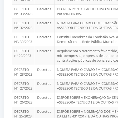
DECRETO
Decretos
DECRETA PONTO FACULTATIVO NO DIA 
N°. 33/2023
PROVIDÊNCIAS.
DECRETO
Decretos
NOMEIA PARA O CARGO EM COMISSÃO
N°. 32/2023
ASSESSOR TÉCNICO I E DÁ OUTRAS PR
DECRETO
Decretos
Constitui membros da Comissão Avalia
Nº. 30/2023
Democrática na Rede Pública Municipal
DECRETO
Decretos
Regulamenta o tratamento favorecido, 
n° 29/2023
microempresas, empresas de pequeno 
contratações públicas de bens, serviço
DECRETO
Decretos
NOMEIA PARA O CARGO EM COMISSÃO
N°. 28/2023
ASSESSOR TÉCNICO I E DÁ OUTRAS PR
DECRETO
Decretos
NOMEIA PARA O CARGO EM COMISSÃO
N°. 27/2023
ASSESSOR TÉCNICO I E DÁ OUTRAS PR
DECRETO
Decretos
DISPÕE SOBRE A EXONERAÇÃO DA SEN
N°. 26/2023
ASSESSORA TÉCNICO I E DÁ OUTRAS P
DECRETO
Decretos
DISPÕE SOBRE A NOMEAÇÃO DOS MEM
N° 25/2023
DA LEI 13.431/2017, E DÅ OUTRAS PRO