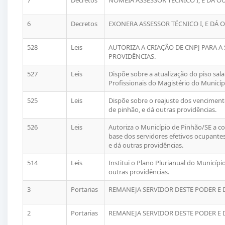
7
Decretos
NOMEIA ASSESSOR TÉCNICO I, E DÁ O
6
Decretos
EXONERA ASSESSOR TÉCNICO I, E DÁ 
528
Leis
AUTORIZA A CRIAÇÃO DE CNPJ PARA A
PROVIDÊNCIAS.
527
Leis
Dispõe sobre a atualização do piso sala
Profissionais do Magistério do Municíp
525
Leis
Dispõe sobre o reajuste dos vencimento
de pinhão, e dá outras providências.
526
Leis
Autoriza o Município de Pinhão/SE a co
base dos servidores efetivos ocupante
e dá outras providências.
514
Leis
Institui o Plano Plurianual do Municípi
outras providências.
3
Portarias
REMANEJA SERVIDOR DESTE PODER E 
2
Portarias
REMANEJA SERVIDOR DESTE PODER E 