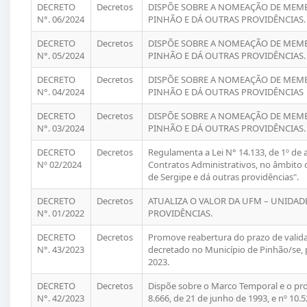
DECRETO
Decretos
DISPÕE SOBRE A NOMEAÇÃO DE MEM
N°. 06/2024
PINHÃO E DÁ OUTRAS PROVIDÊNCIAS.
DECRETO
Decretos
DISPÕE SOBRE A NOMEAÇÃO DE MEM
N°. 05/2024
PINHÃO E DÁ OUTRAS PROVIDÊNCIAS.
DECRETO
Decretos
DISPÕE SOBRE A NOMEAÇÃO DE MEM
N°. 04/2024
PINHÃO E DÁ OUTRAS PROVIDÊNCIAS
DECRETO
Decretos
DISPÕE SOBRE A NOMEAÇÃO DE MEM
N°. 03/2024
PINHÃO E DÁ OUTRAS PROVIDÊNCIAS.
DECRETO
Decretos
Regulamenta a Lei N° 14.133, de 1º de a
Nº 02/2024
Contratos Administrativos, no âmbito 
de Sergipe e dá outras providências".
DECRETO
Decretos
ATUALIZA O VALOR DA UFM – UNIDAD
N°. 01/2022
PROVIDÊNCIAS.
DECRETO
Decretos
Promove reabertura do prazo de valid
N°. 43/2023
decretado no Município de Pinhão/se, 
2023.
DECRETO
Decretos
Dispõe sobre o Marco Temporal e o pro
N°. 42/2023
8.666, de 21 de junho de 1993, e nº 10.5