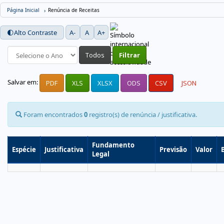
Página Inicial
Renúncia de Receitas
🌓
Alto Contraste
A-
A
A+
Todos
Filtrar
Salvar em:
PDF
XLS
XLSX
ODS
CSV
JSON
Foram encontrados
0
registro(s) de renúncia / justificativa.
Fundamento
Espécie
Justificativa
Previsão
Valor
Legal