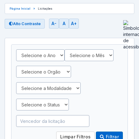
Página Inicial
Licitações
A-
A
A+
🌓
Alto Contraste
Limpar Filtros
Filtrar