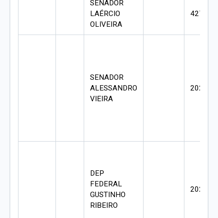
SENADOR
LAÉRCIO
427400
OLIVEIRA
SENADOR
ALESSANDRO
202441
VIEIRA
DEP
FEDERAL
202441
GUSTINHO
RIBEIRO