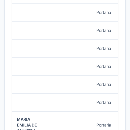
Portaria
32/2
Portaria
31/2
Portaria
29/2
Portaria
28/2
Portaria
27/2
Portaria
26/2
MARIA
EMILIA DE
Portaria
26/2