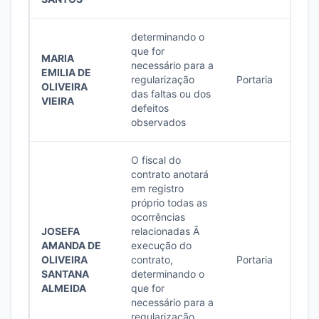
determinando o
que for
MARIA
necessário para a
EMILIA DE
regularização
Portaria
2/20
OLIVEIRA
das faltas ou dos
VIEIRA
defeitos
observados
O fiscal do
contrato anotará
em registro
próprio todas as
ocorrências
JOSEFA
relacionadas Ã
AMANDA DE
execução do
OLIVEIRA
contrato,
Portaria
1/20
SANTANA
determinando o
ALMEIDA
que for
necessário para a
regularização