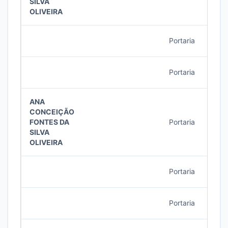
SILVA
OLIVEIRA
Portaria
15/2
Portaria
13/2
ANA
CONCEIÇÃO
FONTES DA
Portaria
13/2
SILVA
OLIVEIRA
Portaria
13/2
Portaria
12/2