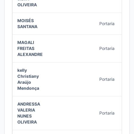
OLIVEIRA
MOISÉS
Portaria
11/2
SANTANA
MAGALI
FREITAS
Portaria
11/2
ALEXANDRE
kelly
Christiany
Portaria
10/2
Araújo
Mendonça
ANDRESSA
VALERIA
Portaria
10/2
NUNES
OLIVEIRA