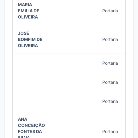
MARIA
EMILIA DE
Portaria
20/2
OLIVEIRA
JOSÉ
BOMFIM DE
Portaria
19/2
OLIVEIRA
Portaria
18/2
Portaria
18/2
Portaria
18/2
ANA
CONCEIÇÃO
FONTES DA
Portaria
17/2
SILVA