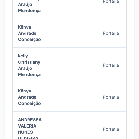
Portaria
5/20
Araújo
Mendonça
Kênya
Andrade
Portaria
5/20
Conceição
kelly
Christiany
Portaria
4/20
Araújo
Mendonça
Kênya
Andrade
Portaria
4/20
Conceição
ANDRESSA
VALERIA
Portaria
3/20
NUNES
OLIVEIRA