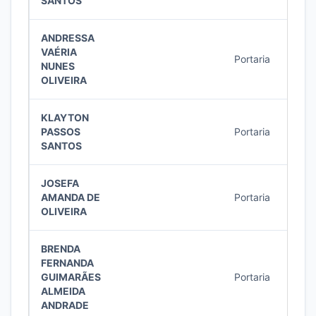
SANTOS
ANDRESSA
VAÉRIA
Portaria
25/2
NUNES
OLIVEIRA
KLAYTON
PASSOS
Portaria
24/2
SANTOS
JOSEFA
AMANDA DE
Portaria
16/2
OLIVEIRA
BRENDA
FERNANDA
GUIMARÃES
Portaria
16/2
ALMEIDA
ANDRADE