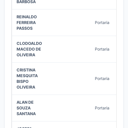
BARBOSA
REINALDO
FERREIRA
Portaria
5/20
PASSOS
CLODOALDO
MACEDO DE
Portaria
4/20
OLIVEIRA
CRISTINA
MESQUITA
Portaria
4/20
BISPO
OLIVEIRA
ALAN DE
SOUZA
Portaria
3/20
SANTANA