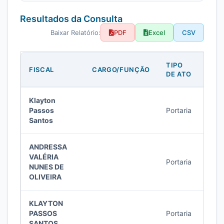
Resultados da Consulta
Baixar Relatório:
PDF
Excel
CSV
TIPO
Nº D
FISCAL
CARGO/FUNÇÃO
DE ATO
CON
Klayton
Passos
Portaria
8/20
Santos
ANDRESSA
VALÉRIA
Portaria
7/20
NUNES DE
OLIVEIRA
KLAYTON
PASSOS
Portaria
3/20
SANTOS