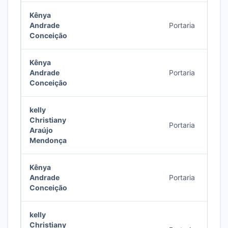
Kênya
Andrade
Portaria
8/20
Conceição
Kênya
Andrade
Portaria
7/20
Conceição
kelly
Christiany
Portaria
6/20
Araújo
Mendonça
Kênya
Andrade
Portaria
6/20
Conceição
kelly
Christiany