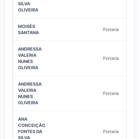
SILVA
OLIVEIRA
MOISÉS
Portaria
13/2
SANTANA
ANDRESSA
VALERIA
Portaria
12/2
NUNES
OLIVEIRA
ANDRESSA
VALERIA
Portaria
12/2
NUNES
OLIVEIRA
ANA
CONCEIÇÃO
FONTES DA
Portaria
12/2
SILVA