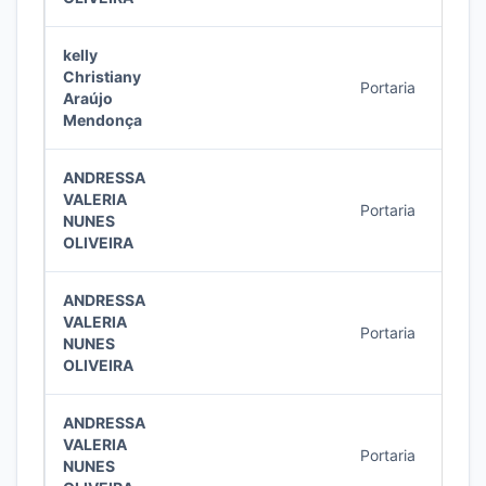
kelly
Christiany
Portaria
3/20
Araújo
Mendonça
ANDRESSA
VALERIA
Portaria
2/20
NUNES
OLIVEIRA
ANDRESSA
VALERIA
Portaria
2/20
NUNES
OLIVEIRA
ANDRESSA
VALERIA
Portaria
1/20
NUNES