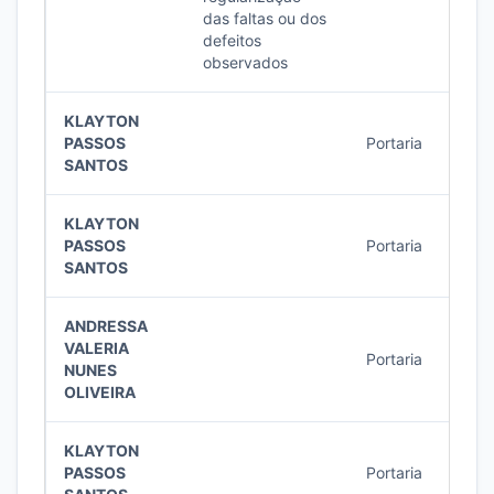
das faltas ou dos
defeitos
observados
KLAYTON
PASSOS
Portaria
30/2
SANTOS
KLAYTON
PASSOS
Portaria
29/2
SANTOS
ANDRESSA
VALERIA
Portaria
27/2
NUNES
OLIVEIRA
KLAYTON
PASSOS
Portaria
26/2