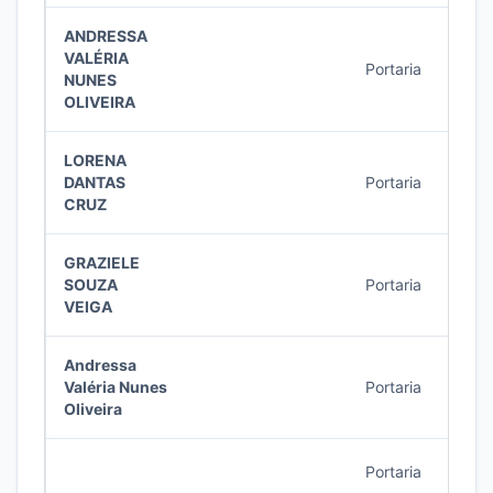
ANDRESSA
VALÉRIA
Portaria
43/2
NUNES
OLIVEIRA
LORENA
DANTAS
Portaria
39/2
CRUZ
GRAZIELE
SOUZA
Portaria
38/2
VEIGA
Andressa
Valéria Nunes
Portaria
35/2
Oliveira
Portaria
34/2