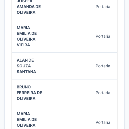
JOSEFA
AMANDA DE
Portaria
3/20
OLIVEIRA
MARIA
EMILIA DE
Portaria
3/20
OLIVEIRA
VIEIRA
ALAN DE
SOUZA
Portaria
3/20
SANTANA
BRUNO
FERREIRA DE
Portaria
2/20
OLIVEIRA
MARIA
EMILIA DE
Portaria
2/20
OLIVEIRA