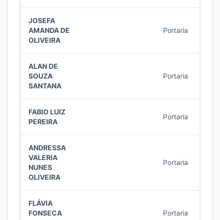
JOSEFA
AMANDA DE
Portaria
10/2
OLIVEIRA
ALAN DE
SOUZA
Portaria
8/20
SANTANA
FABIO LUIZ
Portaria
7/20
PEREIRA
ANDRESSA
VALERIA
Portaria
6/20
NUNES
OLIVEIRA
FLÁVIA
FONSECA
Portaria
6/20