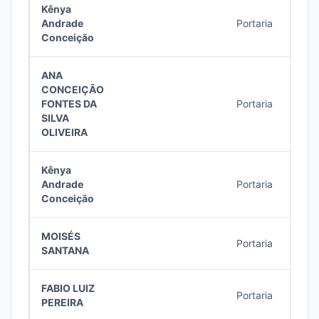
Kênya
Andrade
Portaria
10/2
Conceição
ANA
CONCEIÇÃO
FONTES DA
Portaria
10/2
SILVA
OLIVEIRA
Kênya
Andrade
Portaria
9/20
Conceição
MOISÉS
Portaria
8/20
SANTANA
FABIO LUIZ
Portaria
8/20
PEREIRA