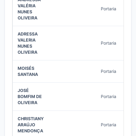
VALÉRIA
Portaria
57/2
NUNES
OLIVEIRA
ADRESSA
VALERIA
Portaria
56/2
NUNES
OLIVEIRA
MOISÉS
Portaria
54/2
SANTANA
JOSÉ
BOMFIM DE
Portaria
53/2
OLIVEIRA
CHRISTIANY
ARAÚJO
Portaria
50/2
MENDONÇA