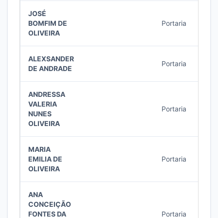
JOSÉ
BOMFIM DE
Portaria
16/2
OLIVEIRA
ALEXSANDER
Portaria
15/2
DE ANDRADE
ANDRESSA
VALERIA
Portaria
14/2
NUNES
OLIVEIRA
MARIA
EMILIA DE
Portaria
13/2
OLIVEIRA
ANA
CONCEIÇÃO
FONTES DA
Portaria
13/2