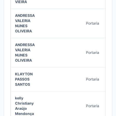
VIEIRA
ANDRESSA
VALERIA
Portaria
50/2
NUNES
OLIVEIRA
ANDRESSA
VALERIA
Portaria
50/2
NUNES
OLIVEIRA
KLAYTON
PASSOS
Portaria
48/2
SANTOS
kelly
Christiany
Portaria
40/2
Araújo
Mendonça