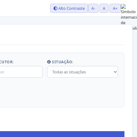
Alto Contraste
A-
A
A+
CUTOR:
SITUAÇÃO: