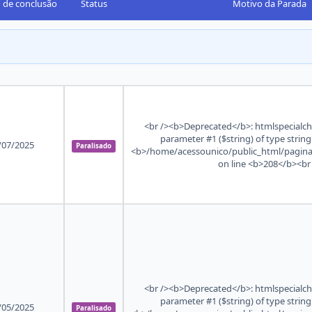
o de conclusão
Status
Motivo da Parada
<br /><b>Deprecated</b>: htmlspecialchar
parameter #1 ($string) of type string
/07/2025
Paralisado
<b>/home/acessounico/public_html/pagina
on line <b>208</b><br
<br /><b>Deprecated</b>: htmlspecialchar
parameter #1 ($string) of type string
/05/2025
Paralisado