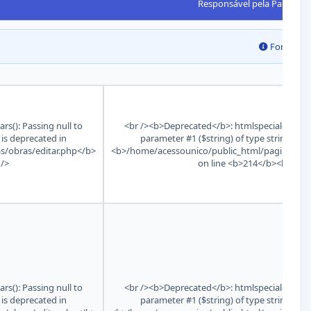
Responsável pela Parada
Foram en
s(): Passing null to
<br /><b>Deprecated</b>: htmlspecialchars():
 is deprecated in
parameter #1 ($string) of type string is d
s/obras/editar.php</b>
<b>/home/acessounico/public_html/paginas/obr
 />
on line <b>214</b><br />
s(): Passing null to
<br /><b>Deprecated</b>: htmlspecialchars():
 is deprecated in
parameter #1 ($string) of type string is d