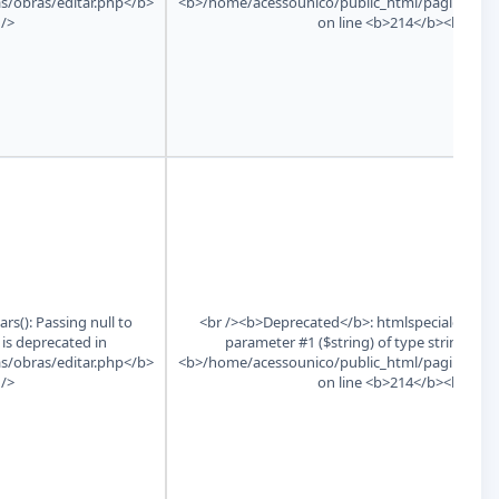
s/obras/editar.php</b>
<b>/home/acessounico/public_html/paginas/obr
 />
on line <b>214</b><br />
s(): Passing null to
<br /><b>Deprecated</b>: htmlspecialchars():
 is deprecated in
parameter #1 ($string) of type string is d
s/obras/editar.php</b>
<b>/home/acessounico/public_html/paginas/obr
 />
on line <b>214</b><br />