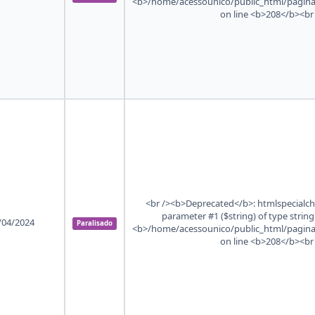
<b>/home/acessounico/public_html/pagina
on line <b>208</b><br
<br /><b>Deprecated</b>: htmlspecialchar
parameter #1 ($string) of type string
/04/2024
Paralisado
<b>/home/acessounico/public_html/pagina
on line <b>208</b><br