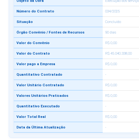
Objeto da Obra
Execução dos serviço
Número do Contrato
034/2025
Situação
Concluído
Órgão Convênio / Fontes de Recursos
90 dias
Valor do Convênio
R$ 0,00
Valor do Contrato
R$ 45.040.338,00
Valor pago a Empresa
R$ 0,00
Quantitativo Contratado
-
Valor Unitário Contratado
R$ 0,00
Valores Unitários Praticados
R$ 0,00
Quantitativo Executado
-
Valor Total Real
R$ 0,00
Data da Última Atualização
-