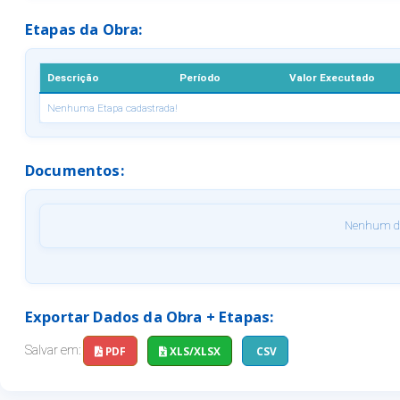
Etapas da Obra:
Descrição
Período
Valor Executado
Nenhuma Etapa cadastrada!
Documentos:
Nenhum do
Exportar Dados da Obra + Etapas:
Salvar em:
PDF
XLS/XLSX
CSV