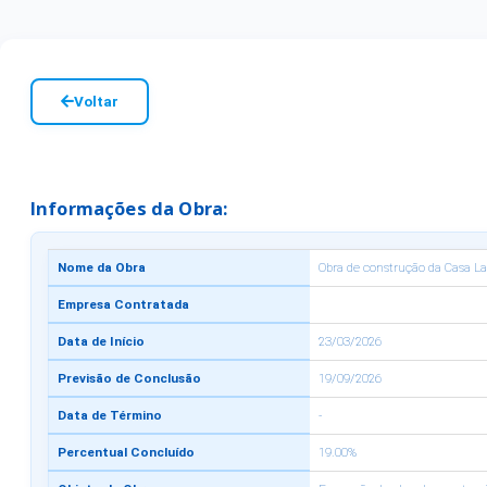
Voltar
Informações da Obra:
Nome da Obra
Obra de construção da Casa La
Empresa Contratada
Data de Início
23/03/2026
Previsão de Conclusão
19/09/2026
Data de Término
-
Percentual Concluído
19.00%