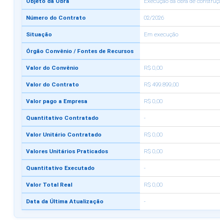
Objeto da Obra
Execução da obra de construçã
Número do Contrato
02/2026
Situação
Em execução
Órgão Convênio / Fontes de Recursos
Valor do Convênio
R$ 0,00
Valor do Contrato
R$ 499.899,00
Valor pago a Empresa
R$ 0,00
Quantitativo Contratado
-
Valor Unitário Contratado
R$ 0,00
Valores Unitários Praticados
R$ 0,00
Quantitativo Executado
-
Valor Total Real
R$ 0,00
Data da Última Atualização
-