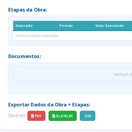
Etapas da Obra:
Descrição
Período
Valor Executado
Nenhuma Etapa cadastrada!
Documentos:
Nenhum do
Exportar Dados da Obra + Etapas:
Salvar em:
PDF
XLS/XLSX
CSV