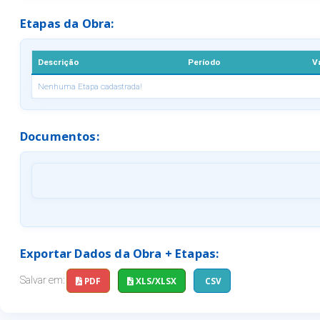
Etapas da Obra:
Descrição
Período
V
Nenhuma Etapa cadastrada!
Documentos:
Exportar Dados da Obra + Etapas:
Salvar em:
PDF
XLS/XLSX
CSV