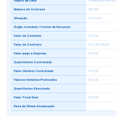
Objeto da Obra
Prestação de serviç
Número do Contrato
38/2024
Situação
Concluído
Órgão Convênio / Fontes de Recursos
Valor do Convênio
R$ 0,00
Valor do Contrato
R$ 2.091.693,54
Valor pago a Empresa
R$ 0,00
Quantitativo Contratado
-
Valor Unitário Contratado
R$ 0,00
Valores Unitários Praticados
R$ 0,00
Quantitativo Executado
-
Valor Total Real
R$ 0,00
Data da Última Atualização
-