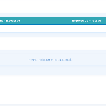
alor Executado
Empresa Contratada
Nenhum documento cadastrado.