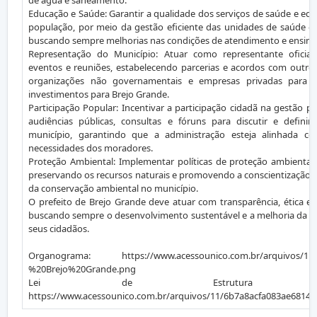
de água e saneamento.
Educação e Saúde: Garantir a qualidade dos serviços de saúde e ed
população, por meio da gestão eficiente das unidades de saúde e 
buscando sempre melhorias nas condições de atendimento e ensino
Representação do Município: Atuar como representante oficia
eventos e reuniões, estabelecendo parcerias e acordos com outros
organizações não governamentais e empresas privadas para tr
investimentos para Brejo Grande.
Participação Popular: Incentivar a participação cidadã na gestão 
audiências públicas, consultas e fóruns para discutir e definir
município, garantindo que a administração esteja alinhada co
necessidades dos moradores.
Proteção Ambiental: Implementar políticas de proteção ambiental 
preservando os recursos naturais e promovendo a conscientização 
da conservação ambiental no município.
O prefeito de Brejo Grande deve atuar com transparência, ética 
buscando sempre o desenvolvimento sustentável e a melhoria da qu
seus cidadãos.
Organograma: https://www.acessounico.com.br/arquivos/11
%20Brejo%20Grande.png
Lei de Estrutura Administ
https://www.acessounico.com.br/arquivos/11/6b7a8acfa083ae6814