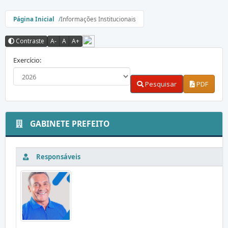
Página Inicial
Informações Institucionais
Contraste
A-
A
A+
Exercício:
Pesquisar
PDF
GABINETE PREFEITO
Responsáveis