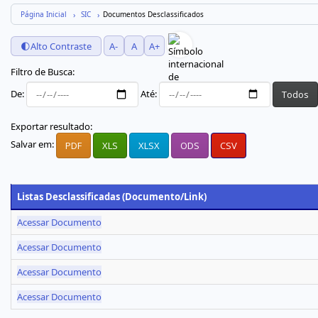
Página Inicial
SIC
Documentos Desclassificados
🌓
Alto Contraste
A-
A
A+
Filtro de Busca:
De:
Até:
Todos
Exportar resultado:
Salvar em:
PDF
XLS
XLSX
ODS
CSV
Listas Desclassificadas (Documento/Link)
Acessar Documento
Acessar Documento
Acessar Documento
Acessar Documento